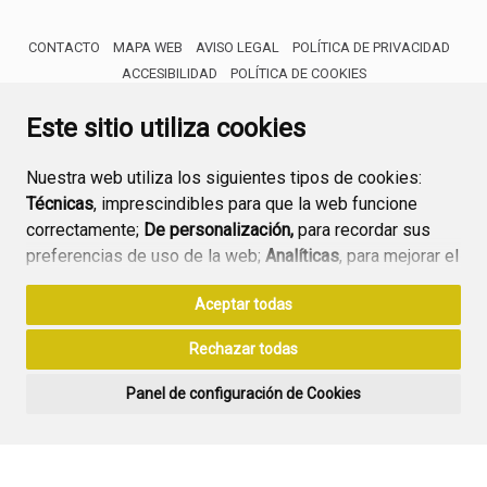
CONTACTO
MAPA WEB
AVISO LEGAL
POLÍTICA DE PRIVACIDAD
ACCESIBILIDAD
POLÍTICA DE COOKIES
ENLACE 
Este sitio utiliza cookies
Nuestra web utiliza los siguientes tipos de cookies:
Técnicas
, imprescindibles para que la web funcione
correctamente;
De personalización,
para recordar sus
preferencias de uso de la web;
Analíticas
, para mejorar el
funcionamiento de la web y sus servicios.
Aceptar todas
Si acepta pulsando el botón
“Aceptar todas”
Rechazar todas
consideramos que acepta su uso. Si pulsa el botón
“Rechazar todas”
o continúa navegando sin realizar
Panel de configuración de Cookies
ninguna acción, se guardarán las cookies técnicas
imprescindibles. Para personalizar sus preferencias
acceda al
“Panel de configuración de cookies”.