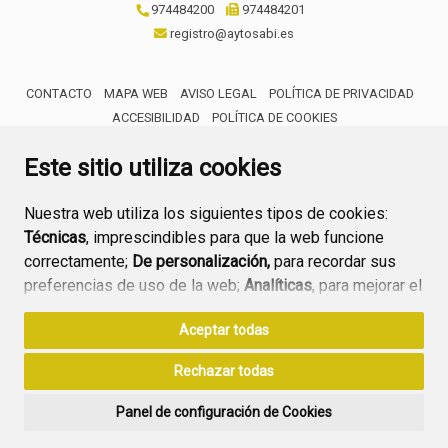
974484200
974484201
registro@aytosabi.es
CONTACTO
MAPA WEB
AVISO LEGAL
POLÍTICA DE PRIVACIDAD
ACCESIBILIDAD
POLÍTICA DE COOKIES
ENLACE 
Este sitio utiliza cookies
Nuestra web utiliza los siguientes tipos de cookies:
Técnicas
, imprescindibles para que la web funcione
correctamente;
De personalización,
para recordar sus
preferencias de uso de la web;
Analíticas
, para mejorar el
funcionamiento de la web y sus servicios.
Aceptar todas
Si acepta pulsando el botón
“Aceptar todas”
Rechazar todas
consideramos que acepta su uso. Si pulsa el botón
“Rechazar todas”
o continúa navegando sin realizar
Panel de configuración de Cookies
ninguna acción, se guardarán las cookies técnicas
imprescindibles. Para personalizar sus preferencias