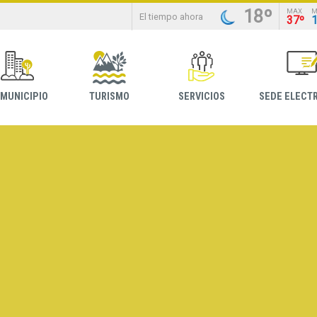
18º
MAX
M
El tiempo ahora
37º
 MUNICIPIO
TURISMO
SERVICIOS
SEDE ELECT