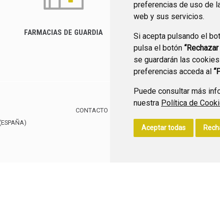
preferencias de uso de l
web y sus servicios.
FARMACIAS DE GUARDIA
Si acepta pulsando el bo
CANAL YOUTUBE
pulsa el botón
“Rechazar
se guardarán las cookies
preferencias acceda al
“
Puede consultar más info
nuestra
Política de Cook
CONTACTO
MAPA WEB
AVISO LEGAL
POLÍTIC
(ESPAÑA)
Aceptar todas
Rech