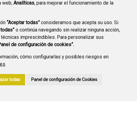
a web;
Analíticas
, para mejorar el funcionamiento de la
PREGUNTAS
tón
“Aceptar todas”
consideramos que acepta su uso. Si
PLAN DE ACCIÓN LOCAL
FRECUENTES
 todas”
o continúa navegando sin realizar ninguna acción,
2030
 técnicas imprescindibles. Para personalizar sus
Panel de configuración de cookies”.
rmación, cómo configurarlas y posibles riesgos en
ies
.
A DE PRIVACIDAD
ACCESIBILIDAD
POLÍTICA DE COOKIES
azar todas
Panel de configuración de Cookies
ENLACE EXTERNO A