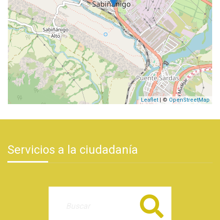
Leaflet
| ©
OpenStreetMap
Servicios a la ciudadanía
Buscar