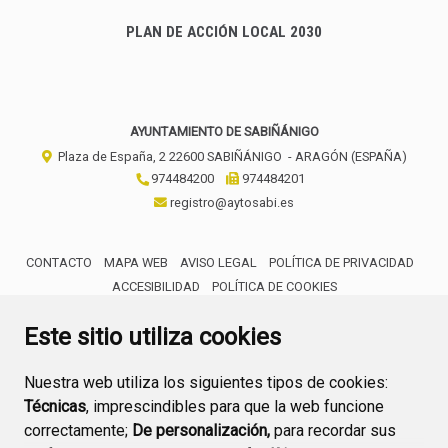
PLAN DE ACCIÓN LOCAL 2030
AYUNTAMIENTO DE SABIÑÁNIGO
Plaza de España, 2
22600
SABIÑÁNIGO
- ARAGÓN
(ESPAÑA)
974484200
974484201
registro@aytosabi.es
CONTACTO
MAPA WEB
AVISO LEGAL
POLÍTICA DE PRIVACIDAD
ACCESIBILIDAD
POLÍTICA DE COOKIES
ENLACE 
Este sitio utiliza cookies
Nuestra web utiliza los siguientes tipos de cookies:
Técnicas
, imprescindibles para que la web funcione
correctamente;
De personalización,
para recordar sus