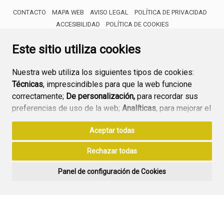
CONTACTO
MAPA WEB
AVISO LEGAL
POLÍTICA DE PRIVACIDAD
ACCESIBILIDAD
POLÍTICA DE COOKIES
ENLACE 
Este sitio utiliza cookies
Nuestra web utiliza los siguientes tipos de cookies:
Técnicas
, imprescindibles para que la web funcione
correctamente;
De personalización,
para recordar sus
preferencias de uso de la web;
Analíticas
, para mejorar el
funcionamiento de la web y sus servicios.
Aceptar todas
Si acepta pulsando el botón
“Aceptar todas”
Rechazar todas
consideramos que acepta su uso. Si pulsa el botón
“Rechazar todas”
o continúa navegando sin realizar
Panel de configuración de Cookies
ninguna acción, se guardarán las cookies técnicas
imprescindibles. Para personalizar sus preferencias
acceda al
“Panel de configuración de cookies”.
Puede consultar más información, cómo configurarlas y