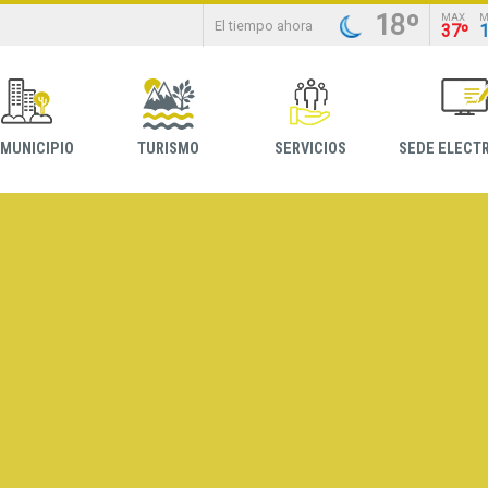
18º
MAX
M
El tiempo ahora
37º
 MUNICIPIO
TURISMO
SERVICIOS
SEDE ELECT