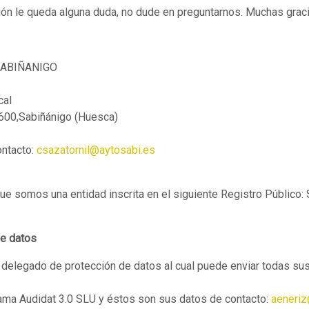
ción le queda alguna duda, no dude en preguntarnos. Muchas grac
SABIÑANIGO
cal
2600,Sabiñánigo (Huesca)
ontacto:
csazatornil@aytosabi.es
ue somos una entidad inscrita en el siguiente Registro Público:
de datos
delegado de protección de datos al cual puede enviar todas su
ama Audidat 3.0 SLU y éstos son sus datos de contacto:
aeneri