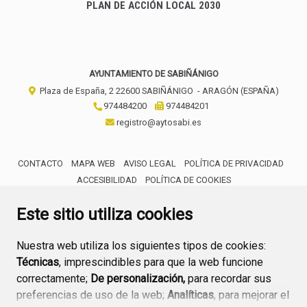
PLAN DE ACCIÓN LOCAL 2030
AYUNTAMIENTO DE SABIÑÁNIGO
Plaza de España, 2
22600
SABIÑÁNIGO
- ARAGÓN
(ESPAÑA)
974484200
974484201
registro@aytosabi.es
CONTACTO
MAPA WEB
AVISO LEGAL
POLÍTICA DE PRIVACIDAD
ACCESIBILIDAD
POLÍTICA DE COOKIES
ENLACE 
Este sitio utiliza cookies
Nuestra web utiliza los siguientes tipos de cookies:
Técnicas
, imprescindibles para que la web funcione
correctamente;
De personalización,
para recordar sus
preferencias de uso de la web;
Analíticas
, para mejorar el