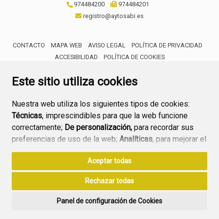
974484200
974484201
registro@aytosabi.es
CONTACTO
MAPA WEB
AVISO LEGAL
POLÍTICA DE PRIVACIDAD
ACCESIBILIDAD
POLÍTICA DE COOKIES
ENLACE 
Este sitio utiliza cookies
Nuestra web utiliza los siguientes tipos de cookies:
Técnicas
, imprescindibles para que la web funcione
correctamente;
De personalización,
para recordar sus
preferencias de uso de la web;
Analíticas
, para mejorar el
funcionamiento de la web y sus servicios.
Aceptar todas
Si acepta pulsando el botón
“Aceptar todas”
Rechazar todas
consideramos que acepta su uso. Si pulsa el botón
“Rechazar todas”
o continúa navegando sin realizar
Panel de configuración de Cookies
ninguna acción, se guardarán las cookies técnicas
imprescindibles. Para personalizar sus preferencias