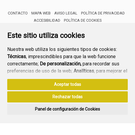
CONTACTO
MAPA WEB
AVISO LEGAL
POLÍTICA DE PRIVACIDAD
ACCESIBILIDAD
POLÍTICA DE COOKIES
ENLACE 
Este sitio utiliza cookies
Nuestra web utiliza los siguientes tipos de cookies:
Técnicas
, imprescindibles para que la web funcione
correctamente;
De personalización,
para recordar sus
preferencias de uso de la web;
Analíticas
, para mejorar el
funcionamiento de la web y sus servicios.
Aceptar todas
Si acepta pulsando el botón
“Aceptar todas”
Rechazar todas
consideramos que acepta su uso. Si pulsa el botón
“Rechazar todas”
o continúa navegando sin realizar
Panel de configuración de Cookies
ninguna acción, se guardarán las cookies técnicas
imprescindibles. Para personalizar sus preferencias
acceda al
“Panel de configuración de cookies”.