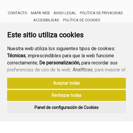
CONTACTO
MAPA WEB
AVISO LEGAL
POLÍTICA DE PRIVACIDAD
ACCESIBILIDAD
POLÍTICA DE COOKIES
ENLACE 
Este sitio utiliza cookies
Nuestra web utiliza los siguientes tipos de cookies:
Técnicas
, imprescindibles para que la web funcione
correctamente;
De personalización,
para recordar sus
preferencias de uso de la web;
Analíticas
, para mejorar el
funcionamiento de la web y sus servicios.
Aceptar todas
Si acepta pulsando el botón
“Aceptar todas”
Rechazar todas
consideramos que acepta su uso. Si pulsa el botón
“Rechazar todas”
o continúa navegando sin realizar
Panel de configuración de Cookies
ninguna acción, se guardarán las cookies técnicas
imprescindibles. Para personalizar sus preferencias
acceda al
“Panel de configuración de cookies”.