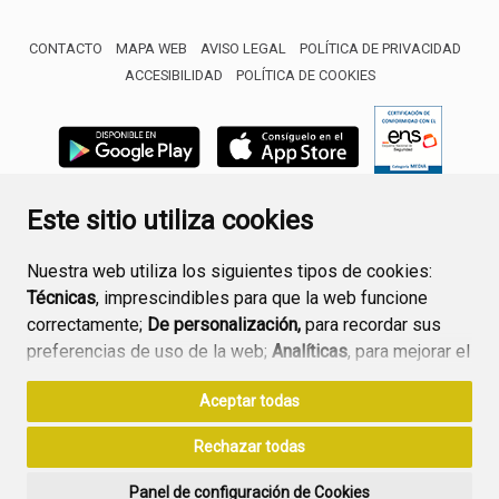
CONTACTO
MAPA WEB
AVISO LEGAL
POLÍTICA DE PRIVACIDAD
ACCESIBILIDAD
POLÍTICA DE COOKIES
ENLACE 
Este sitio utiliza cookies
Nuestra web utiliza los siguientes tipos de cookies:
Técnicas
, imprescindibles para que la web funcione
correctamente;
De personalización,
para recordar sus
preferencias de uso de la web;
Analíticas
, para mejorar el
funcionamiento de la web y sus servicios.
Aceptar todas
Si acepta pulsando el botón
“Aceptar todas”
Rechazar todas
consideramos que acepta su uso. Si pulsa el botón
“Rechazar todas”
o continúa navegando sin realizar
Panel de configuración de Cookies