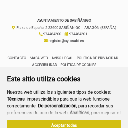
AYUNTAMIENTO DE SABIÑÁNIGO
Plaza de España, 2
22600
SABIÑÁNIGO
- ARAGÓN
(ESPAÑA)
974484200
974484201
registro@aytosabi.es
CONTACTO
MAPA WEB
AVISO LEGAL
POLÍTICA DE PRIVACIDAD
ACCESIBILIDAD
POLÍTICA DE COOKIES
ENLACE 
Este sitio utiliza cookies
Nuestra web utiliza los siguientes tipos de cookies:
Técnicas
, imprescindibles para que la web funcione
correctamente;
De personalización,
para recordar sus
preferencias de uso de la web;
Analíticas
, para mejorar el
funcionamiento de la web y sus servicios.
Aceptar todas