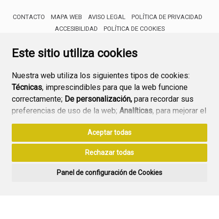
CONTACTO
MAPA WEB
AVISO LEGAL
POLÍTICA DE PRIVACIDAD
ACCESIBILIDAD
POLÍTICA DE COOKIES
ENLACE 
Este sitio utiliza cookies
Nuestra web utiliza los siguientes tipos de cookies:
Técnicas
, imprescindibles para que la web funcione
correctamente;
De personalización,
para recordar sus
preferencias de uso de la web;
Analíticas
, para mejorar el
funcionamiento de la web y sus servicios.
Aceptar todas
Si acepta pulsando el botón
“Aceptar todas”
Rechazar todas
consideramos que acepta su uso. Si pulsa el botón
“Rechazar todas”
o continúa navegando sin realizar
Panel de configuración de Cookies
ninguna acción, se guardarán las cookies técnicas
imprescindibles. Para personalizar sus preferencias
acceda al
“Panel de configuración de cookies”.