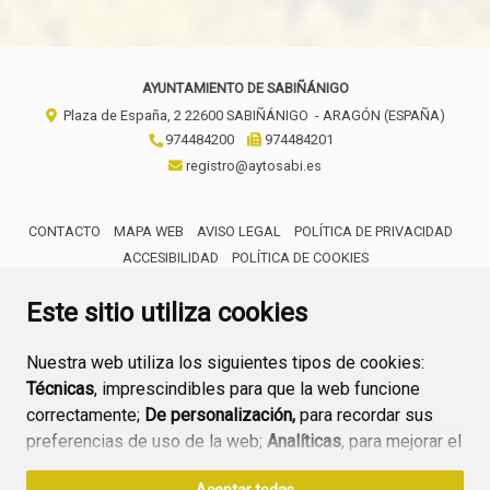
AYUNTAMIENTO DE SABIÑÁNIGO
Plaza de España, 2
22600
SABIÑÁNIGO
- ARAGÓN
(ESPAÑA)
974484200
974484201
registro@aytosabi.es
CONTACTO
MAPA WEB
AVISO LEGAL
POLÍTICA DE PRIVACIDAD
ACCESIBILIDAD
POLÍTICA DE COOKIES
ENLACE 
Este sitio utiliza cookies
Nuestra web utiliza los siguientes tipos de cookies:
Técnicas
, imprescindibles para que la web funcione
correctamente;
De personalización,
para recordar sus
preferencias de uso de la web;
Analíticas
, para mejorar el
funcionamiento de la web y sus servicios.