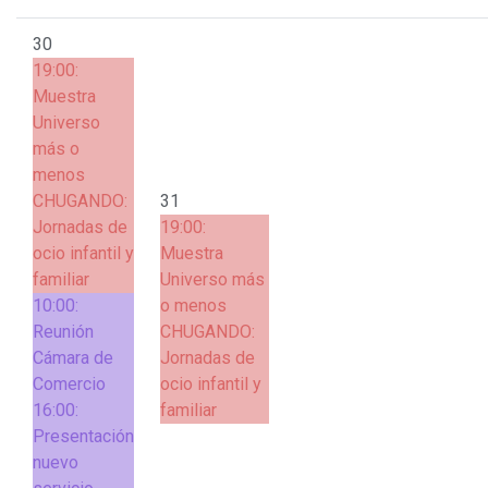
30
19:00:
Muestra
Universo
más o
menos
CHUGANDO:
31
Jornadas de
19:00:
ocio infantil y
Muestra
familiar
Universo más
10:00:
o menos
Reunión
CHUGANDO:
Cámara de
Jornadas de
Comercio
ocio infantil y
16:00:
familiar
Presentación
nuevo