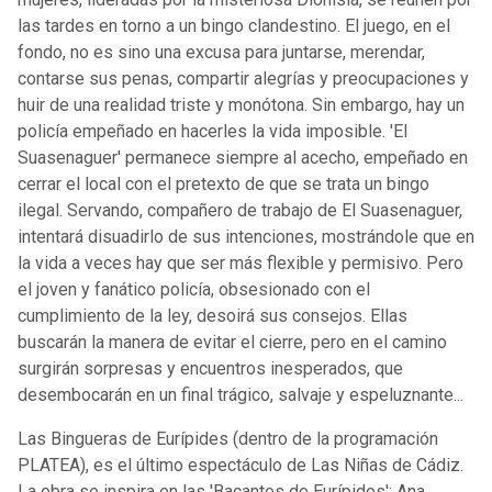
las tardes en torno a un bingo clandestino. El juego, en el
fondo, no es sino una excusa para juntarse, merendar,
contarse sus penas, compartir alegrías y preocupaciones y
huir de una realidad triste y monótona. Sin embargo, hay un
policía empeñado en hacerles la vida imposible. 'El
Suasenaguer' permanece siempre al acecho, empeñado en
cerrar el local con el pretexto de que se trata un bingo
ilegal. Servando, compañero de trabajo de El Suasenaguer,
intentará disuadirlo de sus intenciones, mostrándole que en
la vida a veces hay que ser más flexible y permisivo. Pero
el joven y fanático policía, obsesionado con el
cumplimiento de la ley, desoirá sus consejos. Ellas
buscarán la manera de evitar el cierre, pero en el camino
surgirán sorpresas y encuentros inesperados, que
desembocarán en un final trágico, salvaje y espeluznante...
Las Bingueras de Eurípides (dentro de la programación
PLATEA), es el último espectáculo de Las Niñas de Cádiz.
La obra se inspira en las 'Bacantes de Eurípides'; Ana