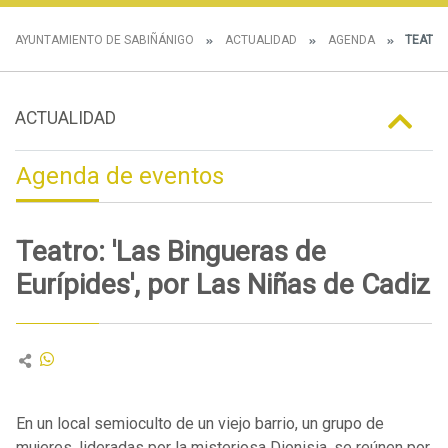
AYUNTAMIENTO DE SABIÑÁNIGO
ACTUALIDAD
AGENDA
TEATRO:
ACTUALIDAD
Agenda de eventos
Teatro: 'Las Bingueras de
Eurípides', por Las Niñas de Cadiz
En un local semioculto de un viejo barrio, un grupo de
mujeres, lideradas por la misteriosa Dionisia, se reúnen por