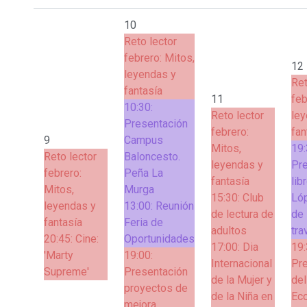
10
Reto lector
febrero: Mitos,
12
leyendas y
Ret
fantasía
11
feb
10:30:
Reto lector
ley
Presentación
febrero:
fan
9
Campus
Mitos,
19:
Reto lector
Baloncesto.
leyendas y
Pr
febrero:
Peña La
fantasía
lib
Mitos,
Murga
15:30:
Club
Lóp
leyendas y
13:00:
Reunión
de lectura de
de 
fantasía
Feria de
adultos
tra
20:45:
Cine:
Oportunidades
17:00:
Dia
19:
'Marty
19:00:
Internacional
Pr
Supreme'
Presentación
de la Mujer y
del
proyectos de
de la Niña en
Eco
mejora