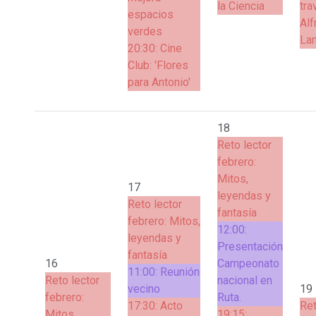
la Ciencia
tra
espacios
Al
verdes
La
20:30:
Cine
Club: 'Flores
para Antonio'
18
Reto lector
febrero:
Mitos,
17
leyendas y
Reto lector
fantasía
febrero: Mitos,
12:00:
leyendas y
Presentación
fantasía
16
Campeonato
11:00:
Reunión
Reto lector
nacional en
vecino
19
febrero:
Ruta.
17:30:
Acto
Ret
Mitos,
19:15: