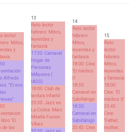
13
14
Reto lector
Reto lector
febrero: Mitos,
o lector
febrero:
15
leyendas y
rero: Mitos,
Mitos,
Reto
fantasía
endas y
leyendas y
lector
17:30:
Carnaval
tasía
fantasía
febrero:
Hogar de
30:
18:00:
Cine:
Mitos,
Personas
esentación
'El médico
leyendas
MAyores (
ro Alfredo
II'
y fantasía
IASS)
ez. "El eco
18:30:
18:00:
18:00:
Club de
las
Carnaval en
Cine: 'El
lectura Infantil
viesas".
Sabiñánigo
médico II'
20:30:
Jazz en
30:
18:30:
20:45:
La Colina. Marc
esentación
Carnaval en
Cine:
Miralta Fusion
 libro 'El
Sabiñánigo
'Father,
Vibes
 de las
20:45:
Cine:
mother,
20:30:
Jazz en