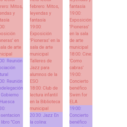
rero: Mitos,
febrero: Mitos,
fantasía
endas y
leyendas y
19:00:
tasía
fantasía
Exposición
00:
19:00:
'Pioneras'
posición
Exposición
en la sala
oneras' en
'Pioneras' en la
de arte
sala de arte
sala de arte
municipal
icipal
municipal
18:00:
Cine:
00:
Reunión
Talleres de
'Como
ociación
Jazz para
cabras'
tural
alumnos de la
19:00:
00:
Reunión
ESO
Concierto
bdelegación
18:00:
Club de
benéfico
 Gobierno
lectura infantil
Swim for
 Huesca
en la Biblioteca
ELA
30:
municipal
19:00:
esentacion
20:30:
Jazz En
Concierto
 libro "Con
la colina:
benéfico