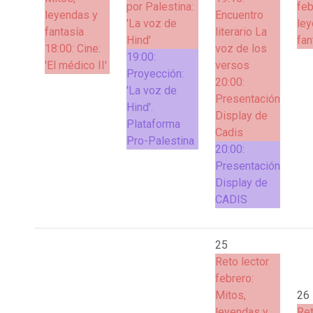
por Palestina:
feb
leyendas y
Encuentro
'La voz de
ley
fantasía
literario La
Hind'
fan
18:00:
Cine:
voz de los
19:00:
'El médico II'
versos
Proyección:
20:00:
'La voz de
Presentación
Hind'.
Display de
Plataforma
Cadis
Pro-Palestina
20:00:
Presentación
Display de
CADIS
25
Reto lector
febrero:
Mitos,
26
leyendas y
Ret