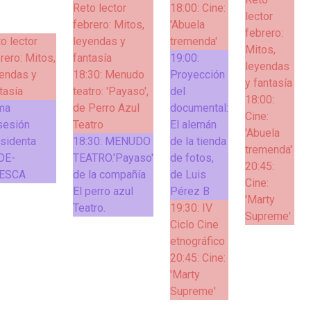
Reto lector
18:00:
Cine:
lector
febrero: Mitos,
'Abuela
febrero:
o lector
leyendas y
tremenda'
Mitos,
rero: Mitos,
fantasía
19:00:
leyendas
endas y
18:30:
Menudo
Proyección
y fantasía
tasía
teatro: 'Payaso',
del
18:00:
ma
de Perro Azul
documental:
Cine:
sesión
Teatro
El alemán
'Abuela
sidenta
18:30:
MENUDO
de la tienda
tremenda'
OE-
TEATRO.'Payaso'
de fotos,
20:45:
ESCA
de la compañía
de Luis
Cine:
El perro azul
Pérez B
'Marty
Teatro.
19:30:
IV
Supreme'
Ciclo Cine
etnográfico
20:45:
Cine:
'Marty
Supreme'