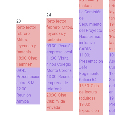
fantasía
feb
La Comisión
ley
24
de
fan
23
Reto lector
Seguimiento
19:
Reto lector
febrero: Mitos,
del Proyecto
Ex
febrero:
leyendas y
Huesca más
'Pi
Mitos,
fantasía
inclusiva.
la 
leyendas y
09:30:
Reunión
CADIS
mun
fantasía
empresa local
11:00:
10:
18:00:
Cine:
11:30:
Visita
Presentación
As
'Hamnet'
niños Colegio
Jefe
Cul
09:45:
Monte Corona
Regimiento
12:
Presentación
13:00:
Reunion
Galicia 64
Su
actos 8 M
empresa de
15:30:
Club
del
12:00:
telefonía
de lectura
en
Reunión
20:30:
Cine
(adultos)
19:
Amypa
Club: 'Vida
19:00:
Pr
Privada'
Exposición
del