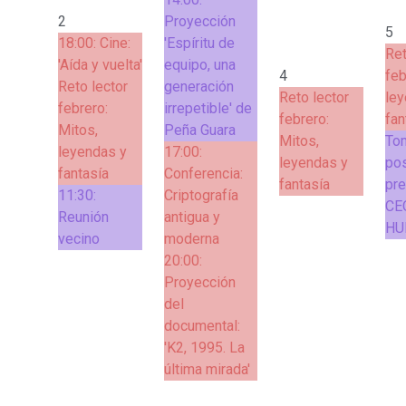
2
Proyección
5
18:00:
Cine:
'Espíritu de
Ret
'Aída y vuelta'
equipo, una
4
feb
Reto lector
generación
Reto lector
ley
febrero:
irrepetible' de
febrero:
fan
Mitos,
Peña Guara
Mitos,
To
leyendas y
17:00:
leyendas y
po
fantasía
Conferencia:
fantasía
pre
11:30:
Criptografía
CE
Reunión
antigua y
HU
vecino
moderna
20:00:
Proyección
del
documental:
'K2, 1995. La
última mirada'