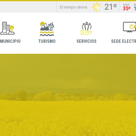
21º
MAX
M
El tiempo ahora
35º
 MUNICIPIO
TURISMO
SERVICIOS
SEDE ELECT