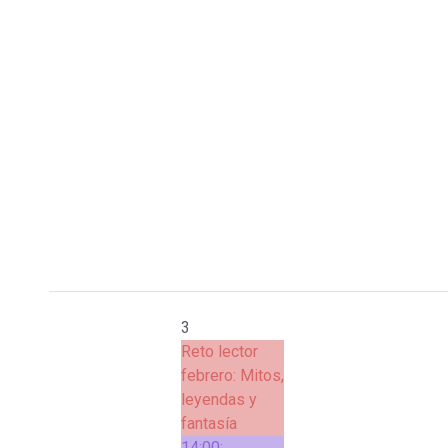
3
Reto lector
febrero: Mitos,
leyendas y
fantasía
14:00: