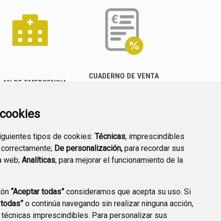
CUADERNO DE VENTA
LAN DE EMERGENCIA
EMPRESARIAL
EXTERIOR QUÍMICO
a cookies
siguientes tipos de cookies:
Técnicas
, imprescindibles
 correctamente;
De personalización,
para recordar sus
a web;
Analíticas
, para mejorar el funcionamiento de la
PREGUNTAS
tón
“Aceptar todas”
consideramos que acepta su uso. Si
PLAN DE ACCIÓN LOCAL
FRECUENTES
 todas”
o continúa navegando sin realizar ninguna acción,
2030
 técnicas imprescindibles. Para personalizar sus