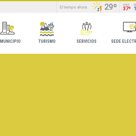
29º
MAX
M
El tiempo ahora
37º
 MUNICIPIO
TURISMO
SERVICIOS
SEDE ELECT