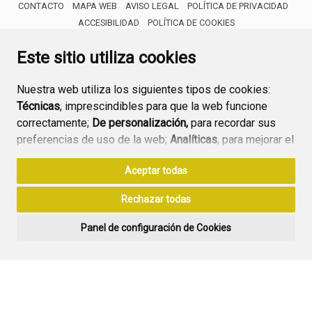
CONTACTO
MAPA WEB
AVISO LEGAL
POLÍTICA DE PRIVACIDAD
ACCESIBILIDAD
POLÍTICA DE COOKIES
ENLACE 
Este sitio utiliza cookies
Nuestra web utiliza los siguientes tipos de cookies:
Técnicas
, imprescindibles para que la web funcione
correctamente;
De personalización,
para recordar sus
preferencias de uso de la web;
Analíticas
, para mejorar el
funcionamiento de la web y sus servicios.
Aceptar todas
Si acepta pulsando el botón
“Aceptar todas”
Rechazar todas
consideramos que acepta su uso. Si pulsa el botón
“Rechazar todas”
o continúa navegando sin realizar
Panel de configuración de Cookies
ninguna acción, se guardarán las cookies técnicas
imprescindibles. Para personalizar sus preferencias
acceda al
“Panel de configuración de cookies”.
Puede consultar más información, cómo configurarlas y