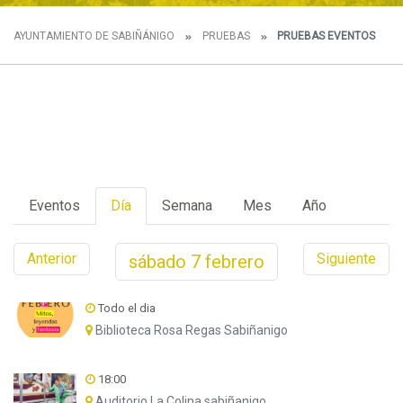
AYUNTAMIENTO DE SABIÑÁNIGO
PRUEBAS
PRUEBAS EVENTOS
Eventos
Día
Semana
Mes
Año
Anterior
Siguiente
sábado
7
febrero
Todo el dia
Biblioteca Rosa Regas Sabiñanigo
18:00
Auditorio La Colina sabiñanigo