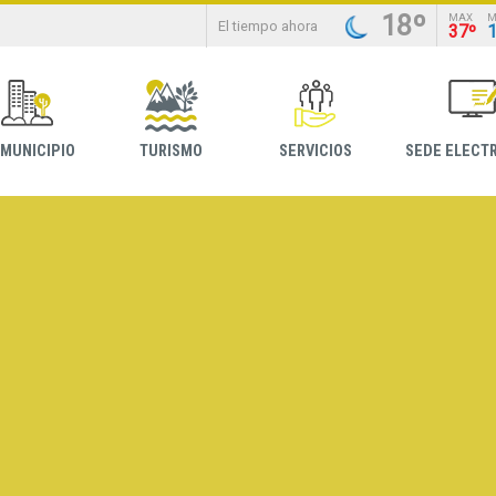
18º
MAX
M
El tiempo ahora
37º
 MUNICIPIO
TURISMO
SERVICIOS
SEDE ELECT