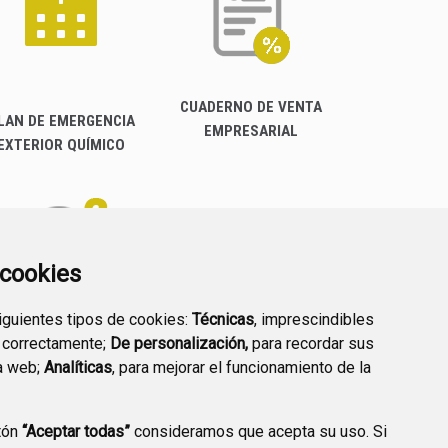
CUADERNO DE VENTA
LAN DE EMERGENCIA
EMPRESARIAL
EXTERIOR QUÍMICO
a cookies
siguientes tipos de cookies:
Técnicas
, imprescindibles
PREGUNTAS
 correctamente;
De personalización,
para recordar sus
PLAN DE ACCIÓN LOCAL
FRECUENTES
a web;
Analíticas
, para mejorar el funcionamiento de la
2030
tón
“Aceptar todas”
consideramos que acepta su uso. Si