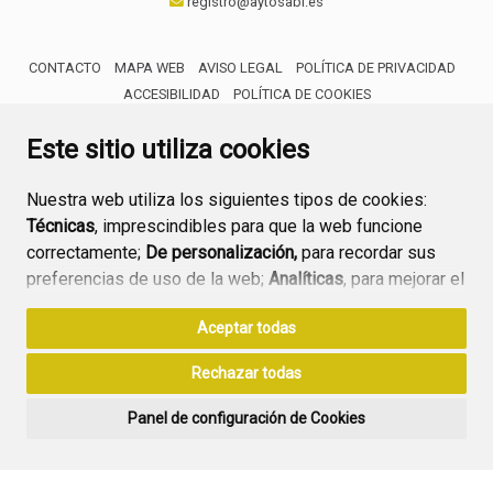
registro@aytosabi.es
CONTACTO
MAPA WEB
AVISO LEGAL
POLÍTICA DE PRIVACIDAD
ACCESIBILIDAD
POLÍTICA DE COOKIES
ENLACE 
Este sitio utiliza cookies
Nuestra web utiliza los siguientes tipos de cookies:
Técnicas
, imprescindibles para que la web funcione
correctamente;
De personalización,
para recordar sus
preferencias de uso de la web;
Analíticas
, para mejorar el
funcionamiento de la web y sus servicios.
Aceptar todas
Si acepta pulsando el botón
“Aceptar todas”
Rechazar todas
consideramos que acepta su uso. Si pulsa el botón
“Rechazar todas”
o continúa navegando sin realizar
Panel de configuración de Cookies
ninguna acción, se guardarán las cookies técnicas
imprescindibles. Para personalizar sus preferencias
acceda al
“Panel de configuración de cookies”.