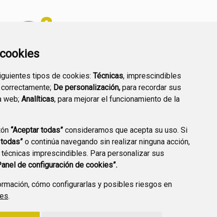
a cookies
siguientes tipos de cookies:
Técnicas
, imprescindibles
PREGUNTAS
 correctamente;
De personalización,
para recordar sus
PLAN DE ACCIÓN LOCAL
FRECUENTES
a web;
Analíticas
, para mejorar el funcionamiento de la
2030
tón
“Aceptar todas”
consideramos que acepta su uso. Si
 todas”
o continúa navegando sin realizar ninguna acción,
 técnicas imprescindibles. Para personalizar sus
A DE PRIVACIDAD
ACCESIBILIDAD
POLÍTICA DE COOKIES
Panel de configuración de cookies”.
ENLACE EXTERNO A
rmación, cómo configurarlas y posibles riesgos en
ies
.