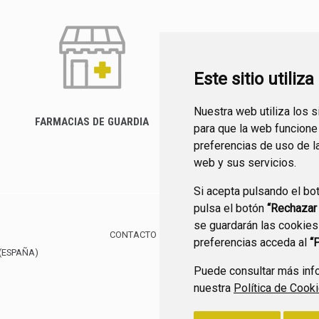
Este sitio utiliz
Nuestra web utiliza los 
FARMACIAS DE GUARDIA
para que la web funcione
CANAL YOUTUBE
preferencias de uso de l
web y sus servicios.
Si acepta pulsando el bo
pulsa el botón
“Rechazar
se guardarán las cookies
CONTACTO
MAPA WEB
AVISO LEGAL
POLÍTIC
preferencias acceda al
“
(ESPAÑA)
Puede consultar más info
nuestra
Política de Cook