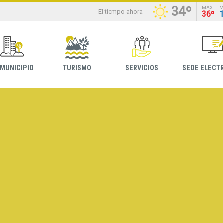
34º
MAX
M
El tiempo ahora
36º
 MUNICIPIO
TURISMO
SERVICIOS
SEDE ELECT