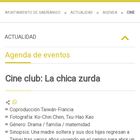
AYUNTAMIENTO DE SABIÑÁNIGO
ACTUALIDAD
AGENDA
CINE CL
ACTUALIDAD
Agenda de eventos
Cine club: La chica zurda
Coproducción Taiwán-Francia
Fotografía: Ko-Chin Chen, Txu-Hao Kao
Género: Drama / familia / maternidad
Sinopsis: Una madre soltera y sus dos hijas regresan a
Taipei tras varios años viviendo en el campo para abrir un