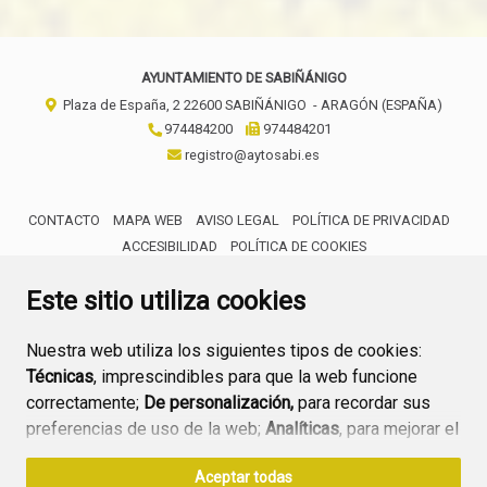
AYUNTAMIENTO DE SABIÑÁNIGO
Plaza de España, 2
22600
SABIÑÁNIGO
- ARAGÓN
(ESPAÑA)
974484200
974484201
registro@aytosabi.es
CONTACTO
MAPA WEB
AVISO LEGAL
POLÍTICA DE PRIVACIDAD
ACCESIBILIDAD
POLÍTICA DE COOKIES
ENLACE 
Este sitio utiliza cookies
Nuestra web utiliza los siguientes tipos de cookies:
Técnicas
, imprescindibles para que la web funcione
correctamente;
De personalización,
para recordar sus
preferencias de uso de la web;
Analíticas
, para mejorar el
funcionamiento de la web y sus servicios.
Aceptar todas