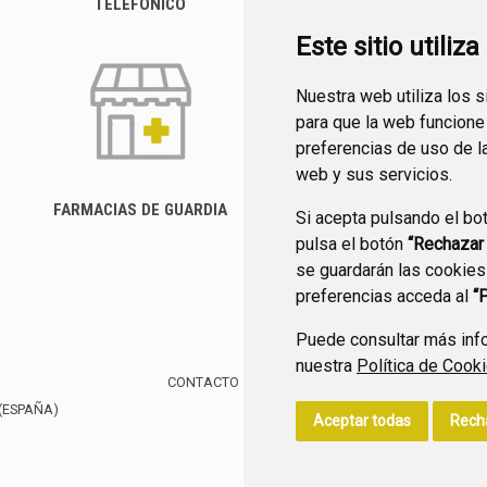
TELEFÓNICO
Este sitio utiliz
Nuestra web utiliza los 
para que la web funcione
preferencias de uso de l
web y sus servicios.
FARMACIAS DE GUARDIA
Si acepta pulsando el bo
CANAL YOUTUBE
pulsa el botón
“Rechazar
se guardarán las cookies
preferencias acceda al
“
Puede consultar más info
nuestra
Política de Cook
CONTACTO
MAPA WEB
AVISO LEGAL
POLÍTIC
(ESPAÑA)
Aceptar todas
Rech