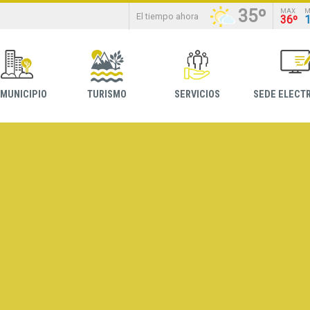
35º
MAX
M
El tiempo ahora
36º
 MUNICIPIO
TURISMO
SERVICIOS
SEDE ELECT