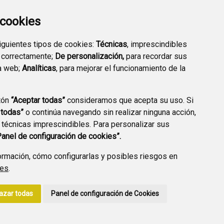
EXTERIOR QUÍMICO
a cookies
siguientes tipos de cookies:
Técnicas
, imprescindibles
 correctamente;
De personalización,
para recordar sus
a web;
Analíticas
, para mejorar el funcionamiento de la
PREGUNTAS
tón
“Aceptar todas”
consideramos que acepta su uso. Si
PLAN DE ACCIÓN LOCAL
FRECUENTES
 todas”
o continúa navegando sin realizar ninguna acción,
2030
 técnicas imprescindibles. Para personalizar sus
Panel de configuración de cookies”.
rmación, cómo configurarlas y posibles riesgos en
ies
.
A DE PRIVACIDAD
ACCESIBILIDAD
POLÍTICA DE COOKIES
azar todas
Panel de configuración de Cookies
ENLACE EXTERNO A