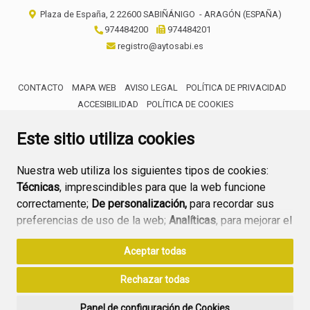
Plaza de España, 2
22600
SABIÑÁNIGO
- ARAGÓN
(ESPAÑA)
974484200
974484201
registro@aytosabi.es
CONTACTO
MAPA WEB
AVISO LEGAL
POLÍTICA DE PRIVACIDAD
ACCESIBILIDAD
POLÍTICA DE COOKIES
ENLACE 
Este sitio utiliza cookies
Nuestra web utiliza los siguientes tipos de cookies:
Técnicas
, imprescindibles para que la web funcione
correctamente;
De personalización,
para recordar sus
preferencias de uso de la web;
Analíticas
, para mejorar el
funcionamiento de la web y sus servicios.
Aceptar todas
Si acepta pulsando el botón
“Aceptar todas”
Rechazar todas
consideramos que acepta su uso. Si pulsa el botón
“Rechazar todas”
o continúa navegando sin realizar
Panel de configuración de Cookies