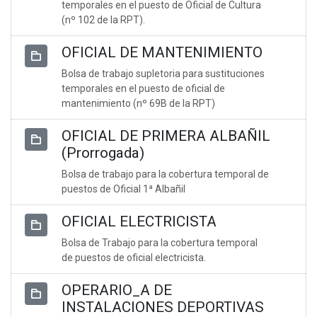
temporales en el puesto de Oficial de Cultura
(nº 102 de la RPT).
OFICIAL DE MANTENIMIENTO
Bolsa de trabajo supletoria para sustituciones
temporales en el puesto de oficial de
mantenimiento (nº 69B de la RPT)
OFICIAL DE PRIMERA ALBAÑIL
(Prorrogada)
Bolsa de trabajo para la cobertura temporal de
puestos de Oficial 1ª Albañil
OFICIAL ELECTRICISTA
Bolsa de Trabajo para la cobertura temporal
de puestos de oficial electricista.
OPERARIO_A DE
INSTALACIONES DEPORTIVAS