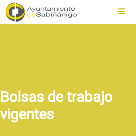
Buscar
Bolsas de trabajo
vigentes