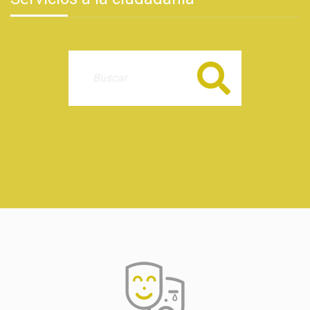
Buscar