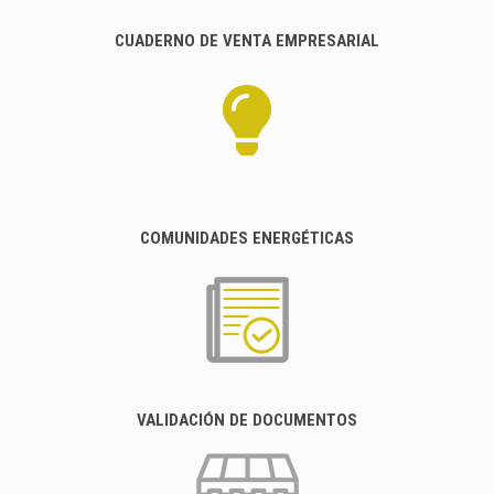
CUADERNO DE VENTA EMPRESARIAL
COMUNIDADES ENERGÉTICAS
VALIDACIÓN DE DOCUMENTOS