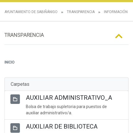
AYUNTAMIENTO DE SABIÑÁNIGO
TRANSPARENCIA
INFORMACIÓN E
TRANSPARENCIA
INICIO
Carpetas
AUXILIAR ADMINISTRATIVO_A
Bolsa de trabajo supletoria para puestos de
auxiliar administrativo/a.
AUXILIAR DE BIBLIOTECA