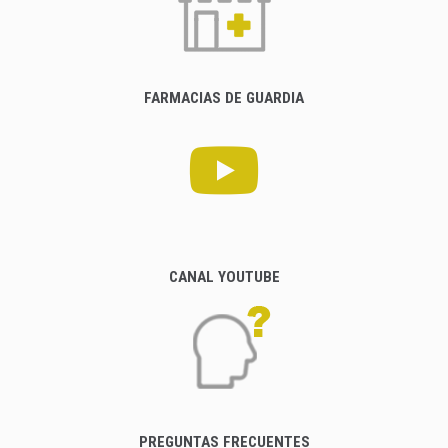
FARMACIAS DE GUARDIA
CANAL YOUTUBE
PREGUNTAS FRECUENTES