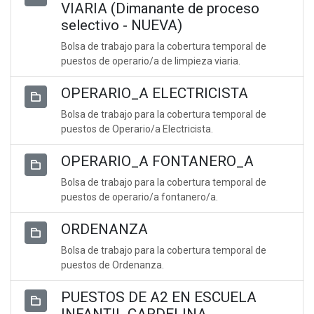
VIARIA (Dimanante de proceso
selectivo - NUEVA)
Bolsa de trabajo para la cobertura temporal de
puestos de operario/a de limpieza viaria.
OPERARIO_A ELECTRICISTA
Bolsa de trabajo para la cobertura temporal de
puestos de Operario/a Electricista.
OPERARIO_A FONTANERO_A
Bolsa de trabajo para la cobertura temporal de
puestos de operario/a fontanero/a.
ORDENANZA
Bolsa de trabajo para la cobertura temporal de
puestos de Ordenanza.
PUESTOS DE A2 EN ESCUELA
INFANTIL CARDELINA