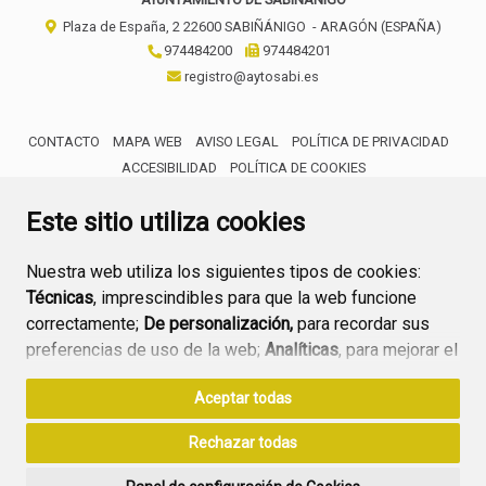
Plaza de España, 2
22600
SABIÑÁNIGO
- ARAGÓN
(ESPAÑA)
974484200
974484201
registro@aytosabi.es
CONTACTO
MAPA WEB
AVISO LEGAL
POLÍTICA DE PRIVACIDAD
ACCESIBILIDAD
POLÍTICA DE COOKIES
ENLACE 
Este sitio utiliza cookies
Nuestra web utiliza los siguientes tipos de cookies:
Técnicas
, imprescindibles para que la web funcione
correctamente;
De personalización,
para recordar sus
preferencias de uso de la web;
Analíticas
, para mejorar el
funcionamiento de la web y sus servicios.
Aceptar todas
Si acepta pulsando el botón
“Aceptar todas”
Rechazar todas
consideramos que acepta su uso. Si pulsa el botón
“Rechazar todas”
o continúa navegando sin realizar