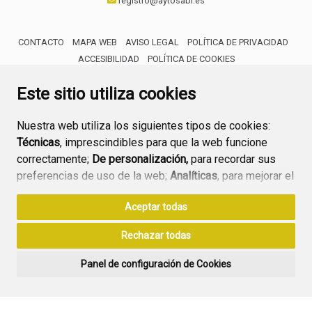
registro@aytosabi.es
CONTACTO
MAPA WEB
AVISO LEGAL
POLÍTICA DE PRIVACIDAD
ACCESIBILIDAD
POLÍTICA DE COOKIES
ENLACE 
Este sitio utiliza cookies
Nuestra web utiliza los siguientes tipos de cookies:
Técnicas
, imprescindibles para que la web funcione
correctamente;
De personalización,
para recordar sus
preferencias de uso de la web;
Analíticas
, para mejorar el
funcionamiento de la web y sus servicios.
Aceptar todas
Si acepta pulsando el botón
“Aceptar todas”
Rechazar todas
consideramos que acepta su uso. Si pulsa el botón
“Rechazar todas”
o continúa navegando sin realizar
Panel de configuración de Cookies
ninguna acción, se guardarán las cookies técnicas
imprescindibles. Para personalizar sus preferencias
acceda al
“Panel de configuración de cookies”.