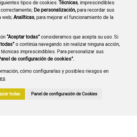
siguientes tipos de cookies:
Técnicas
, imprescindibles
 correctamente;
De personalización,
para recordar sus
a web;
Analíticas
, para mejorar el funcionamiento de la
PREGUNTAS
tón
“Aceptar todas”
consideramos que acepta su uso. Si
PLAN DE ACCIÓN LOCAL
FRECUENTES
 todas”
o continúa navegando sin realizar ninguna acción,
2030
 técnicas imprescindibles. Para personalizar sus
Panel de configuración de cookies”.
rmación, cómo configurarlas y posibles riesgos en
ies
.
A DE PRIVACIDAD
ACCESIBILIDAD
POLÍTICA DE COOKIES
azar todas
Panel de configuración de Cookies
ENLACE EXTERNO A