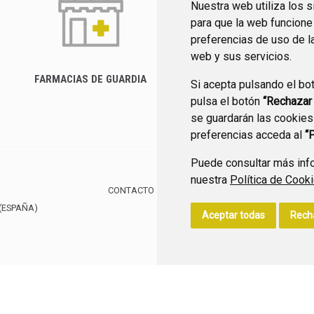
Nuestra web utiliza los 
para que la web funcione
preferencias de uso de l
web y sus servicios.
FARMACIAS DE GUARDIA
Si acepta pulsando el bo
CANAL YOUTUBE
pulsa el botón
“Rechazar
se guardarán las cookies
preferencias acceda al
“
Puede consultar más info
nuestra
Política de Cook
CONTACTO
MAPA WEB
AVISO LEGAL
POLÍTIC
(ESPAÑA)
Aceptar todas
Rech