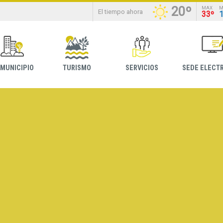
20º
MAX
M
El tiempo ahora
33º
 MUNICIPIO
TURISMO
SERVICIOS
SEDE ELECT