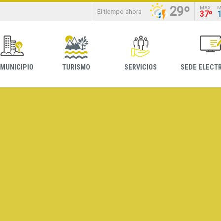
29º
MAX
M
El tiempo ahora
37º
 MUNICIPIO
TURISMO
SERVICIOS
SEDE ELECT