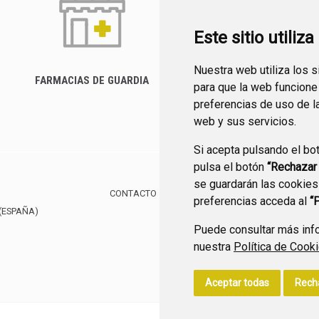
Este sitio utiliz
Nuestra web utiliza los 
FARMACIAS DE GUARDIA
para que la web funcione
CANAL YOUTUBE
preferencias de uso de l
web y sus servicios.
Si acepta pulsando el bo
pulsa el botón
“Rechazar
se guardarán las cookies
CONTACTO
MAPA WEB
AVISO LEGAL
POLÍTIC
preferencias acceda al
“
(ESPAÑA)
Puede consultar más info
nuestra
Política de Cook
Aceptar todas
Rech