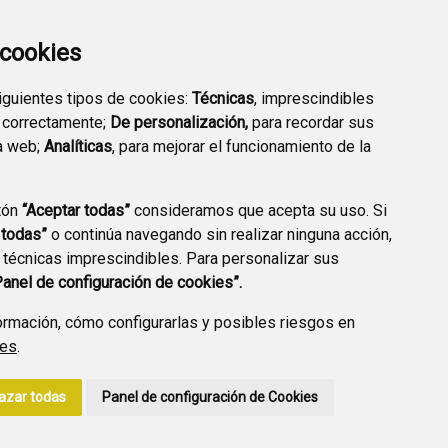
a cookies
siguientes tipos de cookies:
Técnicas
, imprescindibles
PREGUNTAS
 correctamente;
De personalización,
para recordar sus
PLAN DE ACCIÓN LOCAL
FRECUENTES
a web;
Analíticas
, para mejorar el funcionamiento de la
2030
tón
“Aceptar todas”
consideramos que acepta su uso. Si
 todas”
o continúa navegando sin realizar ninguna acción,
 técnicas imprescindibles. Para personalizar sus
A DE PRIVACIDAD
ACCESIBILIDAD
POLÍTICA DE COOKIES
Panel de configuración de cookies”.
ENLACE EXTERNO A
rmación, cómo configurarlas y posibles riesgos en
ies
.
azar todas
Panel de configuración de Cookies