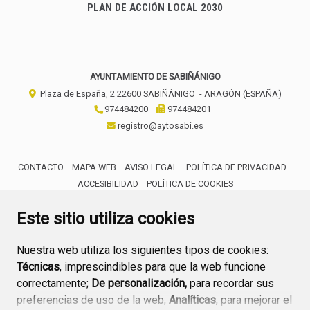
PLAN DE ACCIÓN LOCAL 2030
AYUNTAMIENTO DE SABIÑÁNIGO
Plaza de España, 2
22600
SABIÑÁNIGO
- ARAGÓN
(ESPAÑA)
974484200
974484201
registro@aytosabi.es
CONTACTO
MAPA WEB
AVISO LEGAL
POLÍTICA DE PRIVACIDAD
ACCESIBILIDAD
POLÍTICA DE COOKIES
ENLACE 
Este sitio utiliza cookies
Nuestra web utiliza los siguientes tipos de cookies:
Técnicas
, imprescindibles para que la web funcione
correctamente;
De personalización,
para recordar sus
preferencias de uso de la web;
Analíticas
, para mejorar el