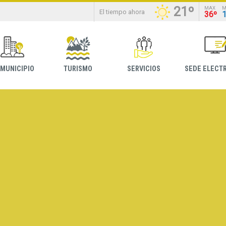
21º
MAX
M
El tiempo ahora
36º
 MUNICIPIO
TURISMO
SERVICIOS
SEDE ELECT