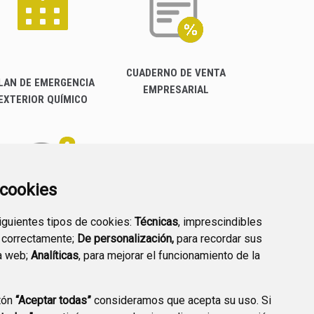
CUADERNO DE VENTA
LAN DE EMERGENCIA
EMPRESARIAL
EXTERIOR QUÍMICO
a cookies
siguientes tipos de cookies:
Técnicas
, imprescindibles
PREGUNTAS
 correctamente;
De personalización,
para recordar sus
PLAN DE ACCIÓN LOCAL
FRECUENTES
a web;
Analíticas
, para mejorar el funcionamiento de la
2030
tón
“Aceptar todas”
consideramos que acepta su uso. Si