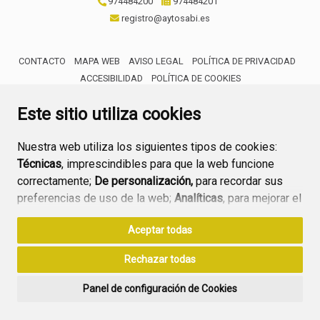
974484200
974484201
registro@aytosabi.es
CONTACTO
MAPA WEB
AVISO LEGAL
POLÍTICA DE PRIVACIDAD
ACCESIBILIDAD
POLÍTICA DE COOKIES
ENLACE 
Este sitio utiliza cookies
Nuestra web utiliza los siguientes tipos de cookies:
Técnicas
, imprescindibles para que la web funcione
correctamente;
De personalización,
para recordar sus
preferencias de uso de la web;
Analíticas
, para mejorar el
funcionamiento de la web y sus servicios.
Aceptar todas
Si acepta pulsando el botón
“Aceptar todas”
Rechazar todas
consideramos que acepta su uso. Si pulsa el botón
“Rechazar todas”
o continúa navegando sin realizar
Panel de configuración de Cookies
ninguna acción, se guardarán las cookies técnicas
imprescindibles. Para personalizar sus preferencias