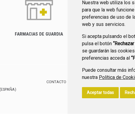
Nuestra web utiliza los 
para que la web funcione
preferencias de uso de l
web y sus servicios.
FARMACIAS DE GUARDIA
Si acepta pulsando el bo
CANAL YOUTUBE
pulsa el botón
“Rechazar
se guardarán las cookies
preferencias acceda al
“
Puede consultar más info
nuestra
Política de Cook
CONTACTO
MAPA WEB
AVISO LEGAL
POLÍTIC
(ESPAÑA)
Aceptar todas
Rech