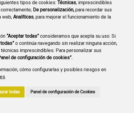
siguientes tipos de cookies:
Técnicas
, imprescindibles
 correctamente;
De personalización,
para recordar sus
a web;
Analíticas
, para mejorar el funcionamiento de la
PREGUNTAS
tón
“Aceptar todas”
consideramos que acepta su uso. Si
PLAN DE ACCIÓN LOCAL
FRECUENTES
 todas”
o continúa navegando sin realizar ninguna acción,
2030
 técnicas imprescindibles. Para personalizar sus
Panel de configuración de cookies”.
rmación, cómo configurarlas y posibles riesgos en
ies
.
A DE PRIVACIDAD
ACCESIBILIDAD
POLÍTICA DE COOKIES
azar todas
Panel de configuración de Cookies
ENLACE EXTERNO A