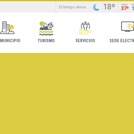
18º
MAX
M
El tiempo ahora
37º
 MUNICIPIO
TURISMO
SERVICIOS
SEDE ELECT