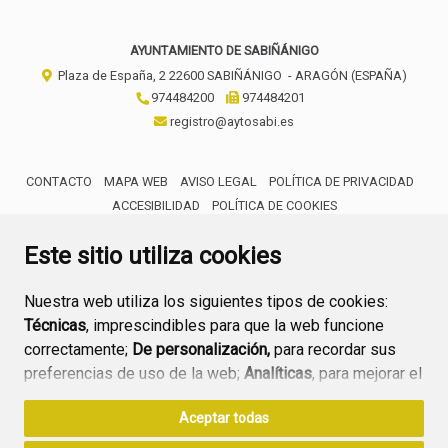
AYUNTAMIENTO DE SABIÑÁNIGO
Plaza de España, 2
22600
SABIÑÁNIGO
- ARAGÓN
(ESPAÑA)
974484200
974484201
registro@aytosabi.es
CONTACTO
MAPA WEB
AVISO LEGAL
POLÍTICA DE PRIVACIDAD
ACCESIBILIDAD
POLÍTICA DE COOKIES
ENLACE 
Este sitio utiliza cookies
Nuestra web utiliza los siguientes tipos de cookies:
Técnicas
, imprescindibles para que la web funcione
correctamente;
De personalización,
para recordar sus
preferencias de uso de la web;
Analíticas
, para mejorar el
funcionamiento de la web y sus servicios.
Aceptar todas
Si acepta pulsando el botón
“Aceptar todas”