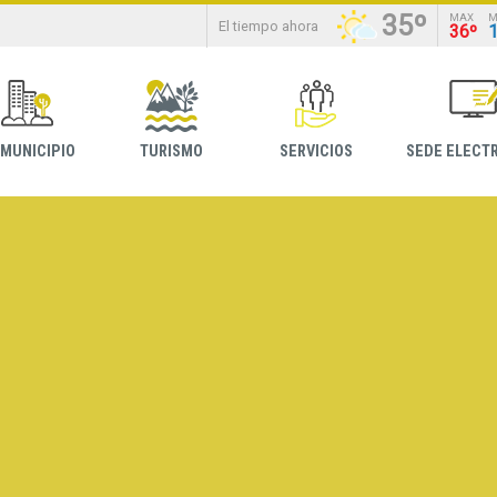
35º
MAX
M
El tiempo ahora
36º
 MUNICIPIO
TURISMO
SERVICIOS
SEDE ELECT