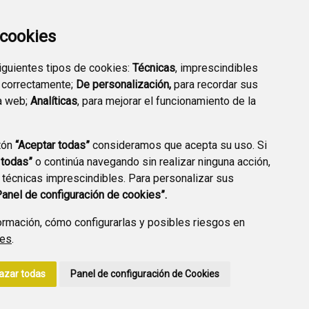
a cookies
siguientes tipos de cookies:
Técnicas
, imprescindibles
PREGUNTAS
 correctamente;
De personalización,
para recordar sus
PLAN DE ACCIÓN LOCAL
FRECUENTES
a web;
Analíticas
, para mejorar el funcionamiento de la
2030
tón
“Aceptar todas”
consideramos que acepta su uso. Si
 todas”
o continúa navegando sin realizar ninguna acción,
 técnicas imprescindibles. Para personalizar sus
A DE PRIVACIDAD
ACCESIBILIDAD
POLÍTICA DE COOKIES
Panel de configuración de cookies”.
ENLACE EXTERNO A
rmación, cómo configurarlas y posibles riesgos en
ies
.
azar todas
Panel de configuración de Cookies