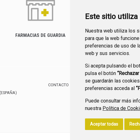
Este sitio utiliz
Nuestra web utiliza los 
FARMACIAS DE GUARDIA
para que la web funcione
CANAL YOUTUBE
preferencias de uso de l
web y sus servicios.
Si acepta pulsando el bo
pulsa el botón
“Rechazar
se guardarán las cookies
CONTACTO
MAPA WEB
AVISO LEGAL
POLÍTIC
preferencias acceda al
“
(ESPAÑA)
Puede consultar más info
nuestra
Política de Cook
Aceptar todas
Rech