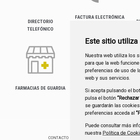
FACTURA ELECTRÓNICA
DIRECTORIO
P
TELEFÓNICO
Este sitio utiliz
Nuestra web utiliza los 
para que la web funcione
preferencias de uso de l
web y sus servicios.
FARMACIAS DE GUARDIA
Si acepta pulsando el bo
CANAL YOUTUBE
pulsa el botón
“Rechazar
se guardarán las cookies
preferencias acceda al
“
Puede consultar más info
nuestra
Política de Cook
CONTACTO
MAPA WEB
AVISO LEGAL
POLÍTIC