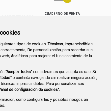
CUADERNO DE VENTA
LAN DE EMERGENCIA
EMPRESARIAL
EXTERIOR QUÍMICO
a cookies
siguientes tipos de cookies:
Técnicas
, imprescindibles
 correctamente;
De personalización,
para recordar sus
a web;
Analíticas
, para mejorar el funcionamiento de la
PREGUNTAS
tón
“Aceptar todas”
consideramos que acepta su uso. Si
PLAN DE ACCIÓN LOCAL
FRECUENTES
 todas”
o continúa navegando sin realizar ninguna acción,
2030
 técnicas imprescindibles. Para personalizar sus
Panel de configuración de cookies”.
rmación, cómo configurarlas y posibles riesgos en
ies
.
A DE PRIVACIDAD
ACCESIBILIDAD
POLÍTICA DE COOKIES