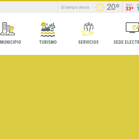
20º
MAX
M
El tiempo ahora
33º
 MUNICIPIO
TURISMO
SERVICIOS
SEDE ELECT