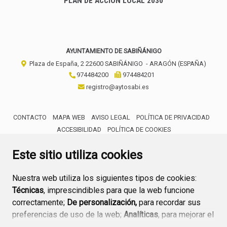
PLAN DE ACCIÓN LOCAL 2030
AYUNTAMIENTO DE SABIÑÁNIGO
Plaza de España, 2
22600
SABIÑÁNIGO
- ARAGÓN
(ESPAÑA)
974484200
974484201
registro@aytosabi.es
CONTACTO
MAPA WEB
AVISO LEGAL
POLÍTICA DE PRIVACIDAD
ACCESIBILIDAD
POLÍTICA DE COOKIES
ENLACE 
Este sitio utiliza cookies
Nuestra web utiliza los siguientes tipos de cookies:
Técnicas
, imprescindibles para que la web funcione
correctamente;
De personalización,
para recordar sus
preferencias de uso de la web;
Analíticas
, para mejorar el
funcionamiento de la web y sus servicios.