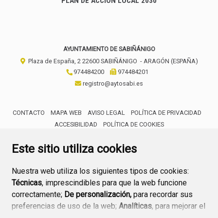
PLAN DE ACCIÓN LOCAL 2030
AYUNTAMIENTO DE SABIÑÁNIGO
Plaza de España, 2
22600
SABIÑÁNIGO
- ARAGÓN
(ESPAÑA)
974484200
974484201
registro@aytosabi.es
CONTACTO
MAPA WEB
AVISO LEGAL
POLÍTICA DE PRIVACIDAD
ACCESIBILIDAD
POLÍTICA DE COOKIES
ENLACE 
Este sitio utiliza cookies
Nuestra web utiliza los siguientes tipos de cookies:
Técnicas
, imprescindibles para que la web funcione
correctamente;
De personalización,
para recordar sus
preferencias de uso de la web;
Analíticas
, para mejorar el
funcionamiento de la web y sus servicios.