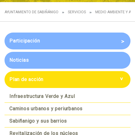
AYUNTAMIENTO DE SABIÑÁNIGO
SERVICIOS
MEDIO AMBIENTE Y AG
Participación
Sesión grupal con los Técnicos
Noticias
Presentación de la Agenda
Urbana y Diagnóstico compartido
Plan de acción
Futuro compartido
Infraestructura Verde y Azul
Ideas de proyectos
Caminos urbanos y periurbanos
¿Quieres aportar?
Sabiñanigo y sus barrios
Revitalización de los núcleos