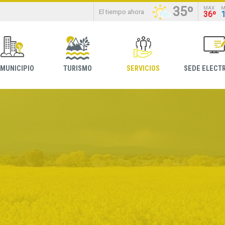
35º
MAX
M
El tiempo ahora
36º
 MUNICIPIO
TURISMO
SERVICIOS
SEDE ELECT