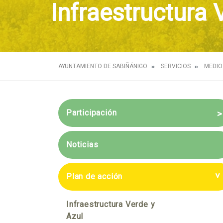
Infraestructura 
AYUNTAMIENTO DE SABIÑÁNIGO
SERVICIOS
MEDIO
Participación
Sesión grupal con los
Noticias
Técnicos
Presentación de la Agenda
Plan de acción
Urbana y Diagnóstico
compartido
Infraestructura Verde y
Azul
Futuro compartido