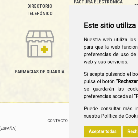
FACTURA ELECTRÓNICA
DIRECTORIO
P
TELEFÓNICO
Este sitio utiliz
Nuestra web utiliza los
para que la web funcio
preferencias de uso de
web y sus servicios.
FARMACIAS DE GUARDIA
Si acepta pulsando el b
CANAL YOUTUBE
pulsa el botón
“Rechazar
se guardarán las cooki
preferencias acceda al
“
Puede consultar más in
nuestra
Política de Cook
CONTACTO
MAPA WEB
AVISO LEGAL
POLÍTIC
(ESPAÑA)
Aceptar todas
Rech