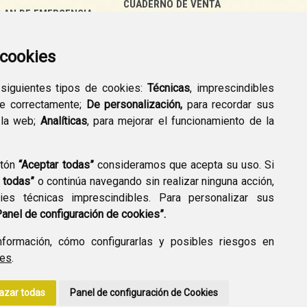
CUADERNO DE VENTA
LAN DE EMERGENCIA
EMPRESARIAL
EXTERIOR QUÍMICO
a cookies
 siguientes tipos de cookies:
Técnicas
, imprescindibles
ne correctamente;
De personalización,
para recordar sus
 la web;
Analíticas
, para mejorar el funcionamiento de la
PREGUNTAS
otón
“Aceptar todas”
consideramos que acepta su uso. Si
PLAN DE ACCIÓN LOCAL
FRECUENTES
 todas”
o continúa navegando sin realizar ninguna acción,
2030
es técnicas imprescindibles. Para personalizar sus
Panel de configuración de cookies”.
formación, cómo configurarlas y posibles riesgos en
ies
.
A DE PRIVACIDAD
ACCESIBILIDAD
POLÍTICA DE COOKIES
azar todas
Panel de configuración de Cookies
ENLACE EXTERNO A