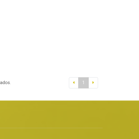
tados.
1