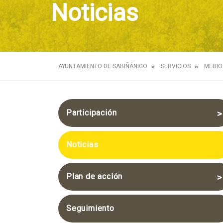
Noticias
AYUNTAMIENTO DE SABIÑÁNIGO
SERVICIOS
MEDIO
Participación
Sesión grupal con los
Noticias
Técnicos
Presentación de la Agenda
Plan de acción
Urbana y Diagnóstico
compartido
Infraestructura Verde y
Seguimiento
Azul
Futuro compartido