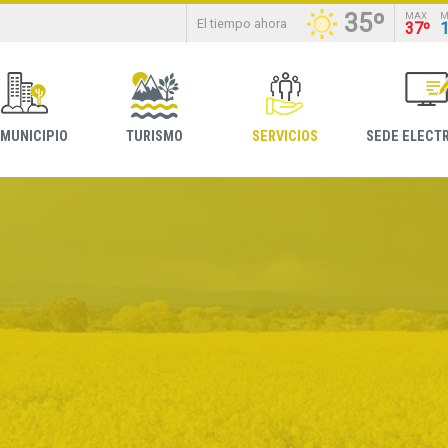
35º
MAX
M
El tiempo ahora
37º
 MUNICIPIO
TURISMO
SERVICIOS
SEDE ELECT