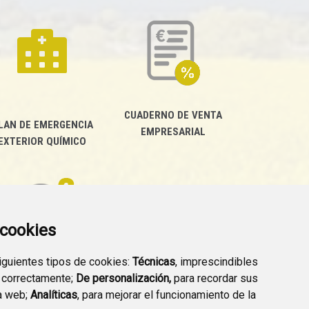
CUADERNO DE VENTA
LAN DE EMERGENCIA
EMPRESARIAL
EXTERIOR QUÍMICO
a cookies
siguientes tipos de cookies:
Técnicas
, imprescindibles
PREGUNTAS
 correctamente;
De personalización,
para recordar sus
PLAN DE ACCIÓN LOCAL
FRECUENTES
a web;
Analíticas
, para mejorar el funcionamiento de la
2030