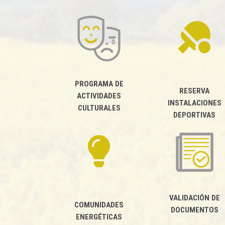
Fomento de la economía
local a través del turismo
sostenible
Impulsando la capacitación
digital
PROGRAMA DE
Modelo de gobernanza
RESERVA
ACTIVIDADES
participativa
INSTALACIONES
CULTURALES
DEPORTIVAS
Fomentando la
transparencia y la creación
de espacios de
comunicación y rendición
de cuentas
VALIDACIÓN DE
COMUNIDADES
DOCUMENTOS
ENERGÉTICAS