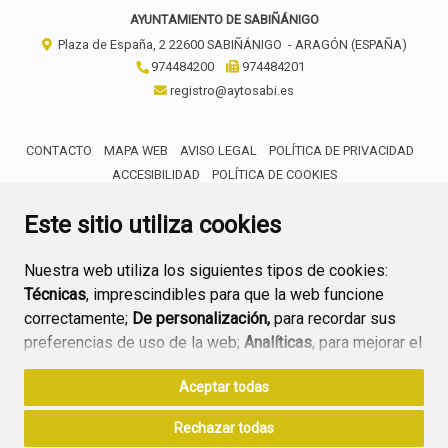
AYUNTAMIENTO DE SABIÑÁNIGO
Plaza de España, 2
22600
SABIÑÁNIGO
- ARAGÓN
(ESPAÑA)
974484200
974484201
registro@aytosabi.es
CONTACTO
MAPA WEB
AVISO LEGAL
POLÍTICA DE PRIVACIDAD
ACCESIBILIDAD
POLÍTICA DE COOKIES
ENLACE 
Este sitio utiliza cookies
Nuestra web utiliza los siguientes tipos de cookies:
Técnicas
, imprescindibles para que la web funcione
correctamente;
De personalización,
para recordar sus
preferencias de uso de la web;
Analíticas
, para mejorar el
funcionamiento de la web y sus servicios.
Aceptar todas
Si acepta pulsando el botón
“Aceptar todas”
Rechazar todas
consideramos que acepta su uso. Si pulsa el botón