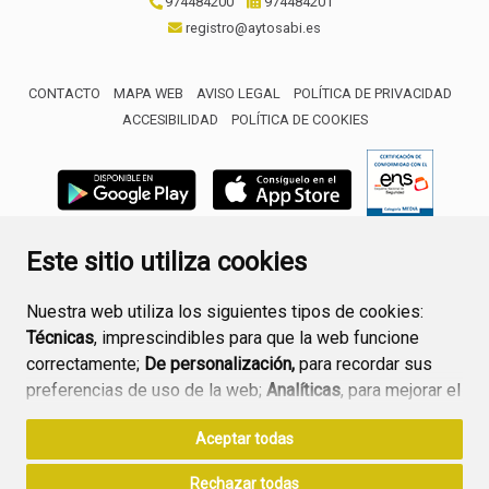
974484200
974484201
registro@aytosabi.es
CONTACTO
MAPA WEB
AVISO LEGAL
POLÍTICA DE PRIVACIDAD
ACCESIBILIDAD
POLÍTICA DE COOKIES
ENLACE 
Este sitio utiliza cookies
Nuestra web utiliza los siguientes tipos de cookies:
Técnicas
, imprescindibles para que la web funcione
correctamente;
De personalización,
para recordar sus
preferencias de uso de la web;
Analíticas
, para mejorar el
funcionamiento de la web y sus servicios.
Aceptar todas
Si acepta pulsando el botón
“Aceptar todas”
Rechazar todas
consideramos que acepta su uso. Si pulsa el botón