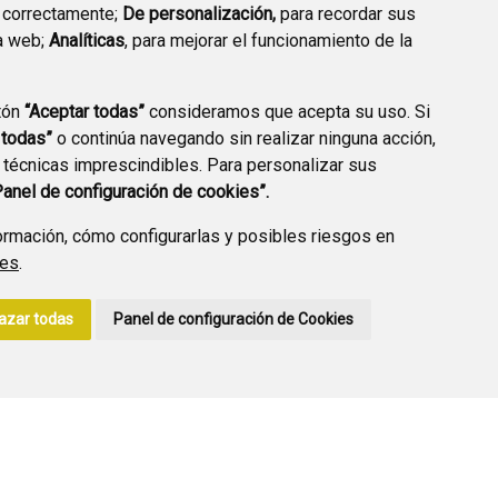
 correctamente;
De personalización,
para recordar sus
a web;
Analíticas
, para mejorar el funcionamiento de la
PREGUNTAS
tón
“Aceptar todas”
consideramos que acepta su uso. Si
PLAN DE ACCIÓN LOCAL
FRECUENTES
 todas”
o continúa navegando sin realizar ninguna acción,
2030
 técnicas imprescindibles. Para personalizar sus
Panel de configuración de cookies”.
rmación, cómo configurarlas y posibles riesgos en
ies
.
A DE PRIVACIDAD
ACCESIBILIDAD
POLÍTICA DE COOKIES
azar todas
Panel de configuración de Cookies
ENLACE EXTERNO A