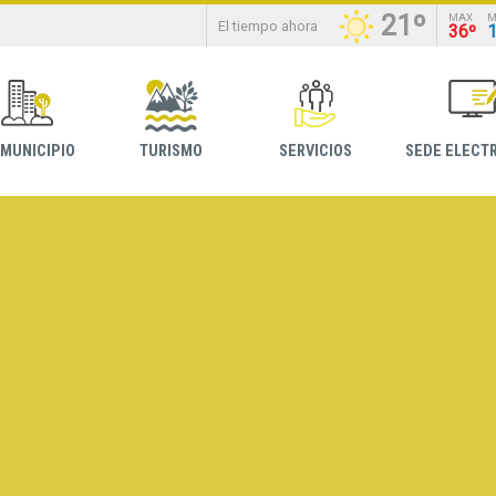
21º
MAX
M
El tiempo ahora
36º
 MUNICIPIO
TURISMO
SERVICIOS
SEDE ELECT