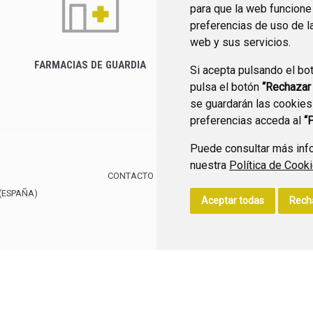
para que la web funcione
preferencias de uso de l
web y sus servicios.
FARMACIAS DE GUARDIA
Si acepta pulsando el bo
CANAL YOUTUBE
pulsa el botón
“Rechazar
se guardarán las cookies
preferencias acceda al
“
Puede consultar más info
nuestra
Política de Cook
CONTACTO
MAPA WEB
AVISO LEGAL
POLÍTIC
(ESPAÑA)
Aceptar todas
Rech