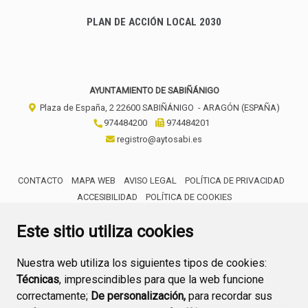
PLAN DE ACCIÓN LOCAL 2030
AYUNTAMIENTO DE SABIÑÁNIGO
Plaza de España, 2
22600
SABIÑÁNIGO
- ARAGÓN
(ESPAÑA)
974484200
974484201
registro@aytosabi.es
CONTACTO
MAPA WEB
AVISO LEGAL
POLÍTICA DE PRIVACIDAD
ACCESIBILIDAD
POLÍTICA DE COOKIES
ENLACE 
Este sitio utiliza cookies
Nuestra web utiliza los siguientes tipos de cookies:
Técnicas
, imprescindibles para que la web funcione
correctamente;
De personalización,
para recordar sus