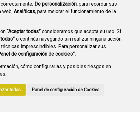
 correctamente;
De personalización,
para recordar sus
a web;
Analíticas
, para mejorar el funcionamiento de la
PREGUNTAS
tón
“Aceptar todas”
consideramos que acepta su uso. Si
PLAN DE ACCIÓN LOCAL
FRECUENTES
 todas”
o continúa navegando sin realizar ninguna acción,
2030
 técnicas imprescindibles. Para personalizar sus
Panel de configuración de cookies”.
rmación, cómo configurarlas y posibles riesgos en
ies
.
A DE PRIVACIDAD
ACCESIBILIDAD
POLÍTICA DE COOKIES
azar todas
Panel de configuración de Cookies
ENLACE EXTERNO A