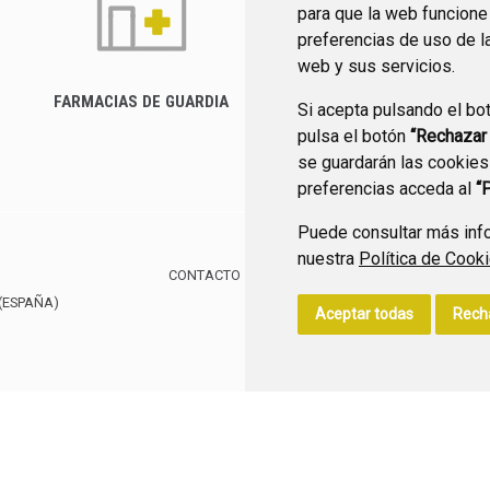
para que la web funcione
preferencias de uso de l
web y sus servicios.
FARMACIAS DE GUARDIA
Si acepta pulsando el bo
CANAL YOUTUBE
pulsa el botón
“Rechazar
se guardarán las cookies
preferencias acceda al
“
Puede consultar más info
nuestra
Política de Cook
CONTACTO
MAPA WEB
AVISO LEGAL
POLÍTIC
(ESPAÑA)
Aceptar todas
Rech