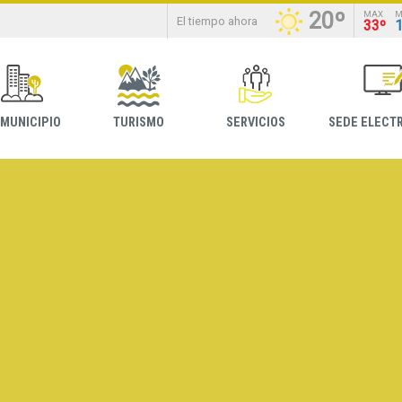
20º
MAX
M
El tiempo ahora
33º
 MUNICIPIO
TURISMO
SERVICIOS
SEDE ELECT