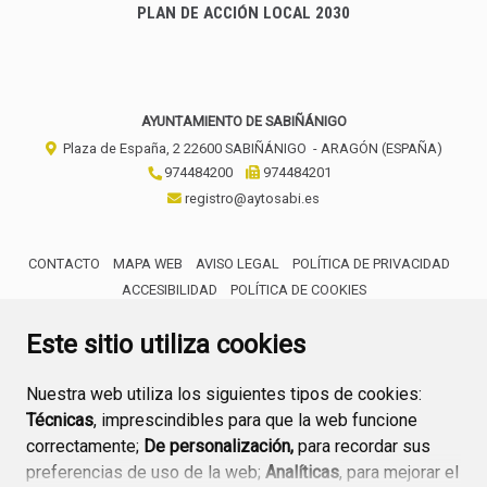
PLAN DE ACCIÓN LOCAL 2030
AYUNTAMIENTO DE SABIÑÁNIGO
Plaza de España, 2
22600
SABIÑÁNIGO
- ARAGÓN
(ESPAÑA)
974484200
974484201
registro@aytosabi.es
CONTACTO
MAPA WEB
AVISO LEGAL
POLÍTICA DE PRIVACIDAD
ACCESIBILIDAD
POLÍTICA DE COOKIES
ENLACE 
Este sitio utiliza cookies
Nuestra web utiliza los siguientes tipos de cookies:
Técnicas
, imprescindibles para que la web funcione
correctamente;
De personalización,
para recordar sus
preferencias de uso de la web;
Analíticas
, para mejorar el